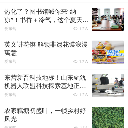
热化了？图书馆喊你来“纳
凉”！书香＋冷气，这个夏天稳
了
爱东营
1.2W
英文讲花馍 解锁非遗花馍浪漫
寓意
爱东营
1.2W
东营新晋科技地标！山东融瓴
机器人联盟科技探索基地正式
开园
爱东营
1.2W
农家藕塘初盛叶，一帧乡村好
风光
爱东营
1.1W