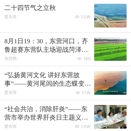
二十四节气之立秋
爱东营
1.0W
8月1日19：30，东营河口，齐
鲁超赛东营队主场迎战菏泽
队！
东营网
169
“弘扬黄河文化 讲好东营故
事”——黄河尾闾的生态蝶变
与“观鸟经济”新图景
爱东营
1.1W
“社会共治，消除肝炎”——东
营市举办世界肝炎日主题义诊
活动
爱东营
1.0W