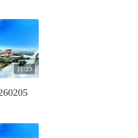
11:23
60205