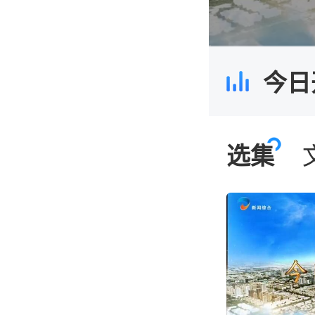
00:00
/
10:37
今日开
选集