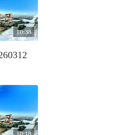
10:38
60312
10:18