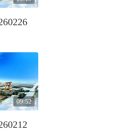
60226
09:52
60212