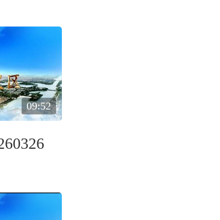
09:52
60326