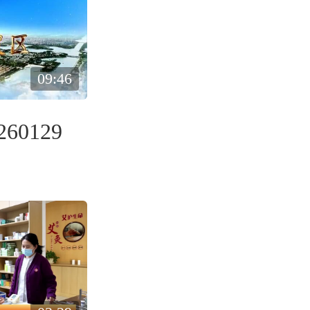
09:46
60129